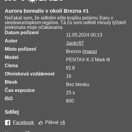
Aurora borealis v okolí Brezna #1
Nečakal som, že odfotím ešte krajšiu polárnu žiaru v
stredoeuróspkom regióne. Tá čo som odfotil minulý týždeň
prekonala moje očakávania
Datum pořízení
11.05.2024 00:13
Autor
Jardo'87
Místo pořízení
Brezno (
mapa
)
Model
PENTAX K-3 Mark III
Clona
f/2.8
Ohnisková vzdálenost
16
Blesk
Bez blesku
Čas expozice
25 s
ISO
800
Sdílej
Facebook
Pěkné
+6