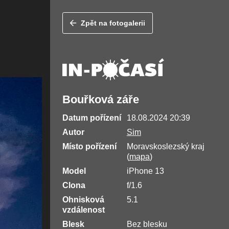
Zpět na fotogalerii
Bouřková záře
Datum pořízení
18.08.2024 20:39
Autor
Sim
Místo pořízení
Moravskoslezský kraj
(
mapa
)
Model
iPhone 13
Clona
f/1.6
Ohnisková
5.1
vzdálenost
Blesk
Bez blesku