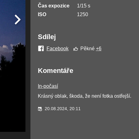
Čas expozice
1/15 s
ISO
1250
Sdílej
Facebook
Pěkné
+6
Komentáře
In-počasí
Krásný oblak, škoda, že není fotka ostřejší.
20.08.2024, 20:11