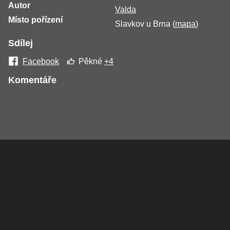
Autor
Valda
Místo pořízení
Slavkov u Brna (
mapa
)
Sdílej
Facebook
Pěkné
+4
Komentáře
Žádné komentáře nebyly přidány.