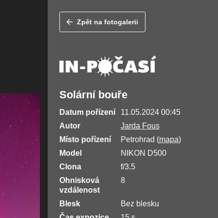
Zpět na fotogalerii
Solární bouře
Datum pořízení
11.05.2024 00:45
Autor
Jarda Fous
Místo pořízení
Petrohrad (
mapa
)
Model
NIKON D500
Clona
f/3.5
Ohnisková
8
vzdálenost
Blesk
Bez blesku
Čas expozice
15 s