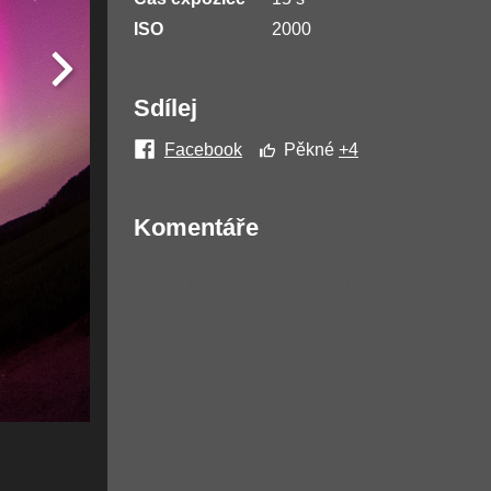
ISO
2000
Sdílej
Facebook
Pěkné
+4
Komentáře
Žádné komentáře nebyly přidány.