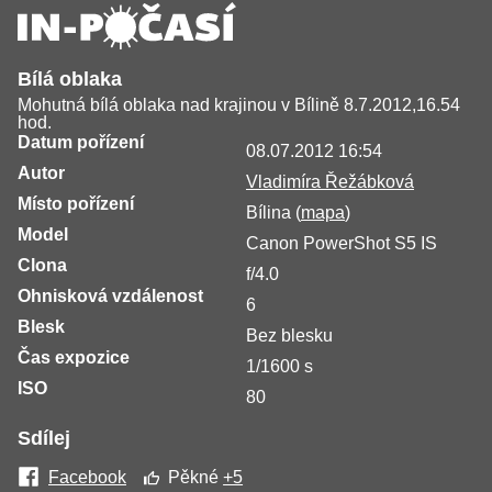
Bílá oblaka
Mohutná bílá oblaka nad krajinou v Bílině 8.7.2012,16.54
hod.
Datum pořízení
08.07.2012 16:54
Autor
Vladimíra Řežábková
Místo pořízení
Bílina (
mapa
)
Model
Canon PowerShot S5 IS
Clona
f/4.0
Ohnisková vzdálenost
6
Blesk
Bez blesku
Čas expozice
1/1600 s
ISO
80
Sdílej
Facebook
Pěkné
+5