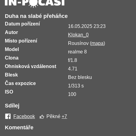
Duha na slabé přeháňce
Datum pořízení
16.05.2025 23:23
Autor
Klokan_0
Místo pořízení
Rousínov (
mapa
)
Model
realme 8
Clona
f/1.8
Ohnisková vzdálenost
4.71
Blesk
Bez blesku
Čas expozice
1/313 s
ISO
100
Sdílej
Facebook
Pěkné
+7
Komentáře