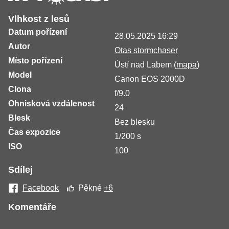
Vlhkost z lesů
Datum pořízení
28.05.2025 16:29
Autor
Otas stormchaser
Místo pořízení
Ústí nad Labem (
mapa
)
Model
Canon EOS 2000D
Clona
f/9.0
Ohnisková vzdálenost
24
Blesk
Bez blesku
Čas expozice
1/200 s
ISO
100
Sdílej
Facebook
Pěkné
+6
Komentáře