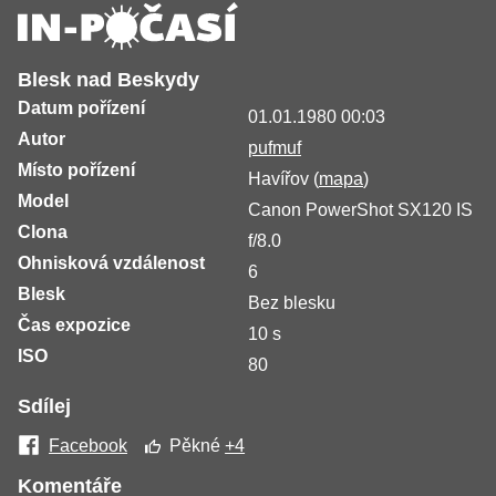
Blesk nad Beskydy
Datum pořízení
01.01.1980 00:03
Autor
pufmuf
Místo pořízení
Havířov (
mapa
)
Model
Canon PowerShot SX120 IS
Clona
f/8.0
Ohnisková vzdálenost
6
Blesk
Bez blesku
Čas expozice
10 s
ISO
80
Sdílej
Facebook
Pěkné
+4
Komentáře