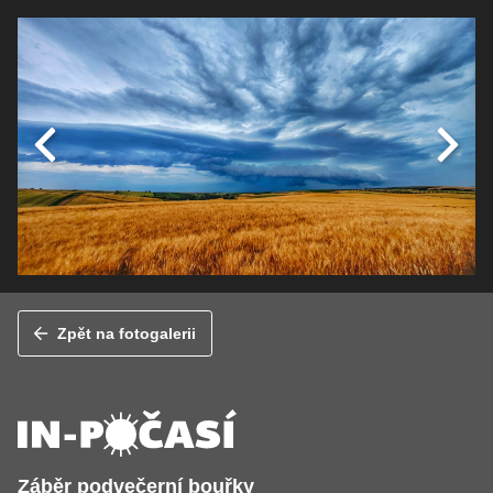
Zpět na fotogalerii
Záběr podvečerní bouřky