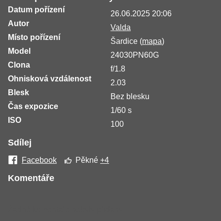
Datum pořízení
26.06.2025 20:06
Autor
Valda
Místo pořízení
Šardice (
mapa
)
Model
24030PN60G
Clona
f/1.8
Ohnisková vzdálenost
2.03
Blesk
Bez blesku
Čas expozice
1/60 s
ISO
100
Sdílej
Facebook
Pěkné
+4
Komentáře
Žádné komentáře nebyly přidány.