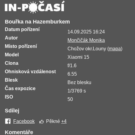
Bouřka na Hazemburkem
Datum pořízení
14.09.2025 16:24
Autor
Mončičák Monika
Místo pořízení
Chožov okr.Louny (
mapa
)
Model
Xiaomi 15
Clona
f/1.6
Ohnisková vzdálenost
6.55
Blesk
Bez blesku
Čas expozice
1/3769 s
ISO
50
Sdílej
Facebook
Pěkné
+4
Komentáře