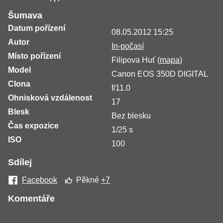
Šumava
Datum pořízení
08.05.2012 15:25
Autor
In-počasí
Místo pořízení
Filipova Huť (
mapa
)
Model
Canon EOS 350D DIGITAL
Clona
f/11.0
Ohnisková vzdálenost
17
Blesk
Bez blesku
Čas expozice
1/25 s
ISO
100
Sdílej
Facebook
Pěkné
+7
Komentáře