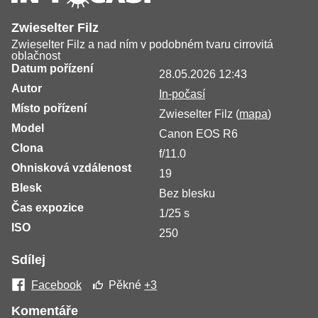
Zwieselter Filz
Zwieselter Filz a nad ním v podobném tvaru cirrovitá
oblačnost
Datum pořízení
28.05.2026 12:43
Autor
In-počasí
Místo pořízení
Zwieselter Filz (
mapa
)
Model
Canon EOS R6
Clona
f/11.0
Ohnisková vzdálenost
19
Blesk
Bez blesku
Čas expozice
1/25 s
ISO
250
Sdílej
Facebook
Pěkné
+3
Komentáře