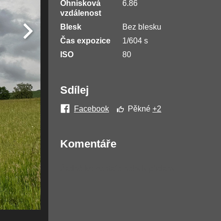
Ohnisková
6.86
vzdálenost
Blesk
Bez blesku
Čas expozice
1/604 s
ISO
80
Sdílej
Facebook
Pěkné
+2
Komentáře
Žádné komentáře nebyly přidány.