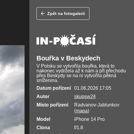
Zpět na fotogalerii
Bouřka v Beskydech
V Polsku se vytvořila bouřka, která to
nakonec vydržela až k nám a při přechodu
přes Beskydy se na ni vytvořila pěkná
sníženina.
Datum pořízení
01.06.2026 17:05
Autor
skupsw24
Místo pořízení
Radvanov-Jablunkov
(
mapa
)
Model
iPhone 14 Pro
Clona
f/1.8