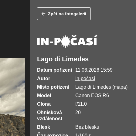
Zpět na fotogalerii
Lago di Limedes
Datum pořízení
11.06.2026 15:59
Autor
In-počasí
Místo pořízení
Lago di Limedes (
mapa
)
Model
Canon EOS R6
Clona
f/11.0
Ohnisková
20
vzdálenost
Blesk
Bez blesku
Čas expozice
1/160 s