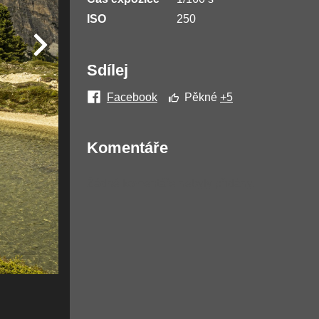
ISO
250
Sdílej
Facebook
Pěkné
+5
Komentáře
Žádné komentáře nebyly přidány.