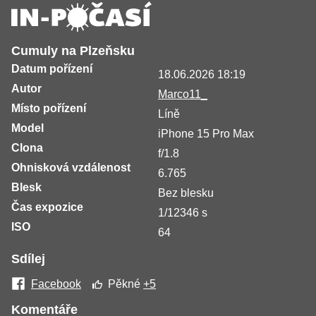
Cumuly na Plzeňsku
Datum pořízení
18.06.2026 18:19
Autor
Marco11_
Místo pořízení
Líně
Model
iPhone 15 Pro Max
Clona
f/1.8
Ohnisková vzdálenost
6.765
Blesk
Bez blesku
Čas expozice
1/12346 s
ISO
64
Sdílej
Facebook
Pěkné
+5
Komentáře