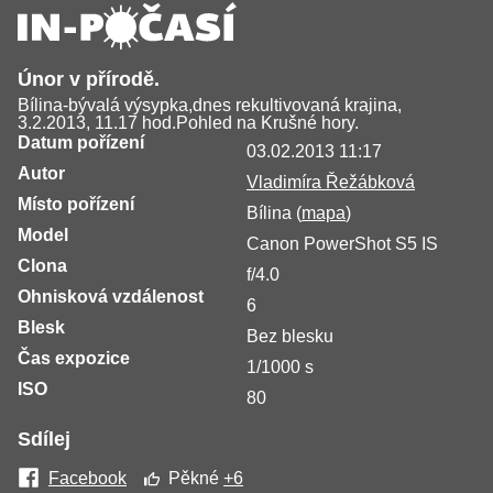
Únor v přírodě.
Bílina-bývalá výsypka,dnes rekultivovaná krajina,
3.2.2013, 11.17 hod.Pohled na Krušné hory.
Datum pořízení
03.02.2013 11:17
Autor
Vladimíra Řežábková
Místo pořízení
Bílina (
mapa
)
Model
Canon PowerShot S5 IS
Clona
f/4.0
Ohnisková vzdálenost
6
Blesk
Bez blesku
Čas expozice
1/1000 s
ISO
80
Sdílej
Facebook
Pěkné
+6