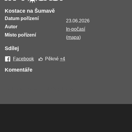
Kostace na Šumavě
Datum pořízení
23.06.2026
Autor
In-počasí
Místo pořízení
(
mapa
)
Sdílej
Facebook
Pěkné
+4
Komentáře
Žádné komentáře nebyly přidány.