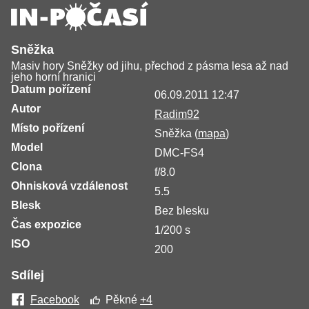
Sněžka
Masiv hory Sněžky od jihu, přechod z pásma lesa až nad
jeho horní hranici
Datum pořízení
06.09.2011 12:47
Autor
Radim92
Místo pořízení
Sněžka (
mapa
)
Model
DMC-FS4
Clona
f/8.0
Ohnisková vzdálenost
5.5
Blesk
Bez blesku
Čas expozice
1/200 s
ISO
200
Sdílej
Facebook
Pěkné
+4