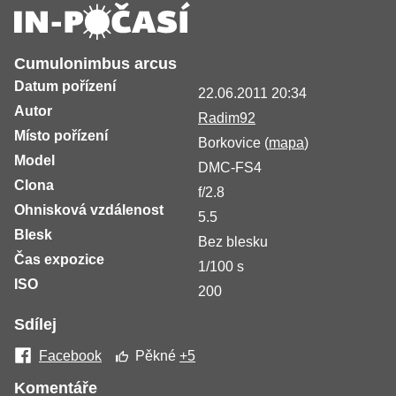
Cumulonimbus arcus
Datum pořízení
22.06.2011 20:34
Autor
Radim92
Místo pořízení
Borkovice (
mapa
)
Model
DMC-FS4
Clona
f/2.8
Ohnisková vzdálenost
5.5
Blesk
Bez blesku
Čas expozice
1/100 s
ISO
200
Sdílej
Facebook
Pěkné
+5
Komentáře