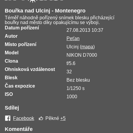
Bouřka nad Ulcinj - Montenegro
Téměř náhodně pořízený snímek blesku přicházející
bouřky nad město díky opakujícímu se výboji.
Datum pořízení
27.08.2013 10:37
Autor
Peťan
Místo pořízení
Ulcinj (
mapa
)
Model
NIKON D7000
Clona
f/5.6
Ohnisková vzdálenost
32
Blesk
Bez blesku
Čas expozice
1/1250 s
ISO
1000
Sdílej
Facebook
Pěkné
+5
Komentáře