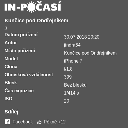
Kunčice pod Ondřejníkem
J
Datum pořízení
30.07.2018 20:20
Autor
jindra64
Místo pořízení
Kunčice pod Ondřejníkem
Model
iPhone 7
Clona
f/1.8
Ohnisková vzdálenost
399
Blesk
Bez blesku
Čas expozice
1/414 s
ISO
20
Sdílej
Facebook
Pěkné
+12