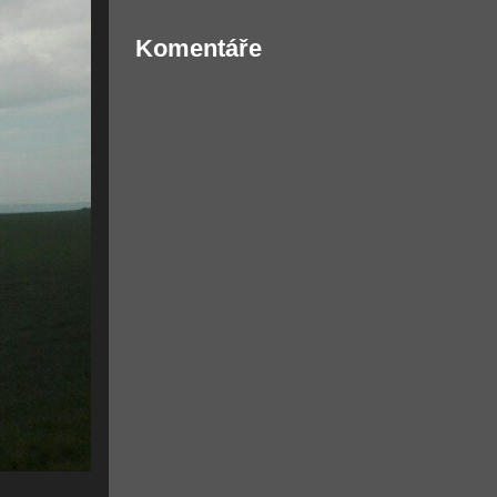
Komentáře
Žádné komentáře nebyly přidány.