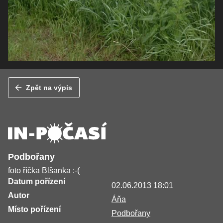
Zpět na výpis
Podbořany
foto říčka Blšanka :-(
Datum pořízení
02.06.2013 18:01
Autor
Áňa
Místo pořízení
Podbořany