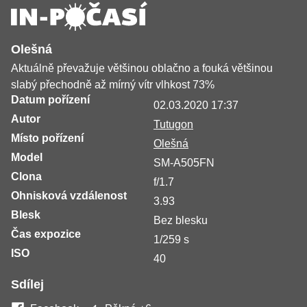
Olešná
Aktuálně převažuje většinou oblačno a fouká většinou
slabý přechodně až mírný vítr vlhkost 73%
Datum pořízení
02.03.2020 17:37
Autor
Tutugon
Místo pořízení
Olešná
Model
SM-A505FN
Clona
f/1.7
Ohnisková vzdálenost
3.93
Blesk
Bez blesku
Čas expozice
1/259 s
ISO
40
Sdílej