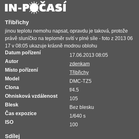
Třibřichy
jinou teplotu nemohu napsat, opravdu je taková, protože
právě sluníčko na teploměr svítí v plné síle - foto z 2013 06
17 v 08:05 ukazuje krásně modrou oblohu
Datum pořízení
17.06.2013 08:05
Autor
zdenkam
Místo pořízení
Třibřichy
Model
DMC-TZ5
Clona
f/4.5
Ohnisková vzdálenost
105
Blesk
Bez blesku
Čas expozice
1/640 s
ISO
100
Sdílej