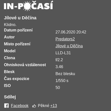
Jílové u Děčína
Klidno.
Datum pořízení
27.06.2020 20:42
Autor
Predators2
Místo pořízení
Jílové u Děčína
Model
LLD-L31
Clona
f/2.2
Ohnisková vzdálenost
3.46
Blesk
Bez blesku
Čas expozice
1/550 s
ISO
50
Sdílej
Facebook
Pěkné
+13