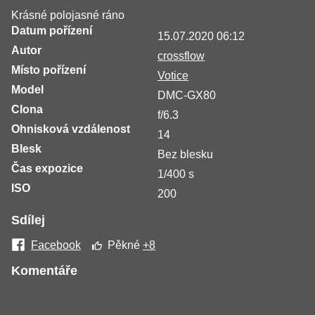
Krásné polojasné ráno
Datum pořízení
15.07.2020 06:12
Autor
crossflow
Místo pořízení
Votice
Model
DMC-GX80
Clona
f/6.3
Ohnisková vzdálenost
14
Blesk
Bez blesku
Čas expozice
1/400 s
ISO
200
Sdílej
Facebook
Pěkné
+8
Komentáře