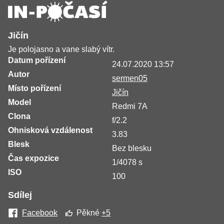
Jičín
Je polojasno a vane slabý vítr.
Datum pořízení
24.07.2020 13:57
Autor
sermen05
Místo pořízení
Jičín
Model
Redmi 7A
Clona
f/2.2
Ohnisková vzdálenost
3.83
Blesk
Bez blesku
Čas expozice
1/4078 s
ISO
100
Sdílej
Facebook
Pěkné
+5