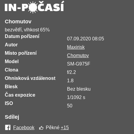
Chomutov
bezvětří, vlhkost 65%
Datum pořízení
07.09.2020 08:05
Autor
Maxirisk
Místo pořízení
Chomutov
Model
SM-G975F
Clona
f/2.2
Ohnisková vzdálenost
1.8
Blesk
Bez blesku
Čas expozice
1/1092 s
ISO
50
Sdílej
Facebook
Pěkné
+15