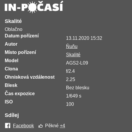
Skalité
Oblačno
Datum pořízení
13.11.2020 15:32
Autor
Ňuňu
Místo pořízení
Skalité
Model
AGS2-L09
Clona
f/2.4
Ohnisková vzdálenost
2.25
Blesk
Bez blesku
Čas expozice
1/649 s
ISO
100
Sdílej
Facebook
Pěkné
+4