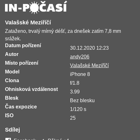
Valašské Meziříčí
Zataženo, trvalý mírný déšť, za dnešek zatím 7,8 mm
srážek.
Datum pořízení
30.12.2020 12:23
Autor
andy206
Místo pořízení
Valašské Meziříčí
Model
iPhone 8
Clona
f/1.8
Ohnisková vzdálenost
3.99
Blesk
Bez blesku
Čas expozice
1/120 s
ISO
25
Sdílej