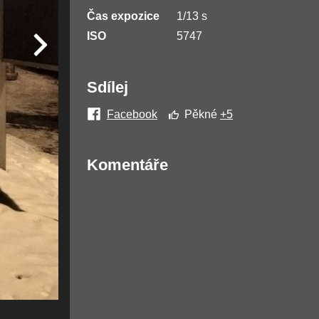
Čas expozice
1/13 s
ISO
5747
Sdílej
Facebook
Pěkné
+5
Komentáře
Žádné komentáře nebyly přidány.