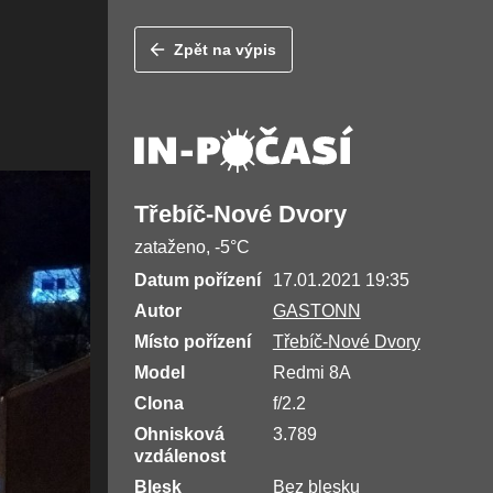
Zpět na výpis
Třebíč-Nové Dvory
zataženo, -5°C
Datum pořízení
17.01.2021 19:35
Autor
GASTONN
Místo pořízení
Třebíč-Nové Dvory
Model
Redmi 8A
Clona
f/2.2
Ohnisková
3.789
vzdálenost
Blesk
Bez blesku