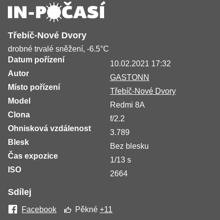
Třebíč-Nové Dvory
drobné trvalé sněžení, -6.5°C
Datum pořízení
10.02.2021 17:32
Autor
GASTONN
Místo pořízení
Třebíč-Nové Dvory
Model
Redmi 8A
Clona
f/2.2
Ohnisková vzdálenost
3.789
Blesk
Bez blesku
Čas expozice
1/13 s
ISO
2664
Sdílej
Facebook
Pěkné
+11