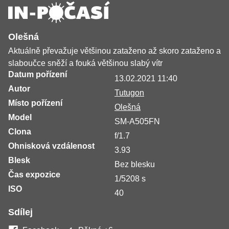
Olešná
Aktuálně převažuje většinou zataženo až skoro zataženo a
slaboučce sněží a fouká většinou slabý vítr
Datum pořízení
13.02.2021 11:40
Autor
Tutugon
Místo pořízení
Olešná
Model
SM-A505FN
Clona
f/1.7
Ohnisková vzdálenost
3.93
Blesk
Bez blesku
Čas expozice
1/5208 s
ISO
40
Sdílej