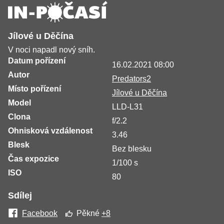
Jílové u Děčína
V noci napadl nový sníh.
Datum pořízení
16.02.2021 08:00
Autor
Predators2
Místo pořízení
Jílové u Děčína
Model
LLD-L31
Clona
f/2.2
Ohnisková vzdálenost
3.46
Blesk
Bez blesku
Čas expozice
1/100 s
ISO
80
Sdílej
Facebook
Pěkné
+8