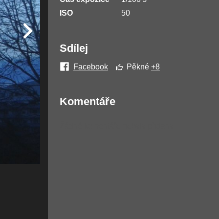
ISO
50
Sdílej
Facebook
Pěkné
+8
Komentáře
Žádné komentáře nebyly přidány.