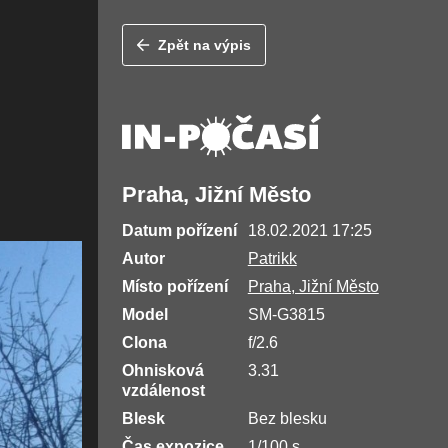
Zpět na výpis
Praha, Jižní Město
Datum pořízení
18.02.2021 17:25
Autor
Patrikk
Místo pořízení
Praha, Jižní Město
Model
SM-G3815
Clona
f/2.6
Ohnisková
3.31
vzdálenost
Blesk
Bez blesku
Čas expozice
1/100 s