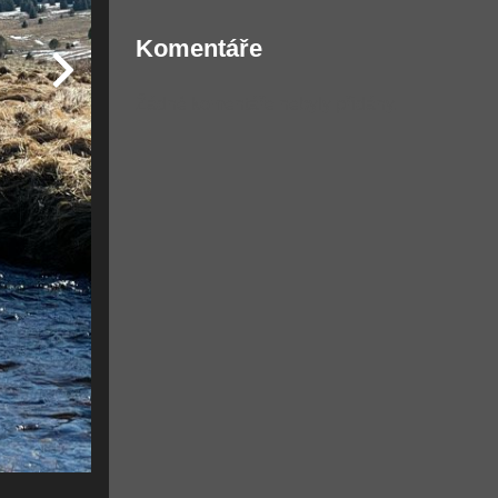
Komentáře
Žádné komentáře nebyly přidány.