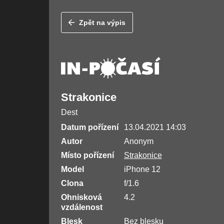
Zpět na výpis
Strakonice
Dest
Datum pořízení
13.04.2021 14:03
Autor
Anonym
Místo pořízení
Strakonice
Model
iPhone 12
Clona
f/1.6
Ohnisková
4.2
vzdálenost
Blesk
Bez blesku