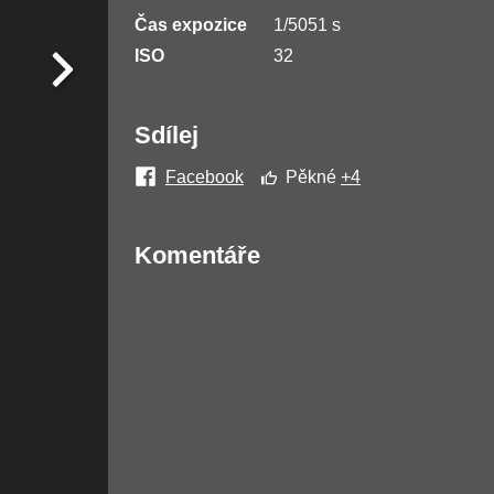
Čas expozice
1/5051 s
ISO
32
Sdílej
Facebook
Pěkné
+4
Komentáře
Žádné komentáře nebyly přidány.