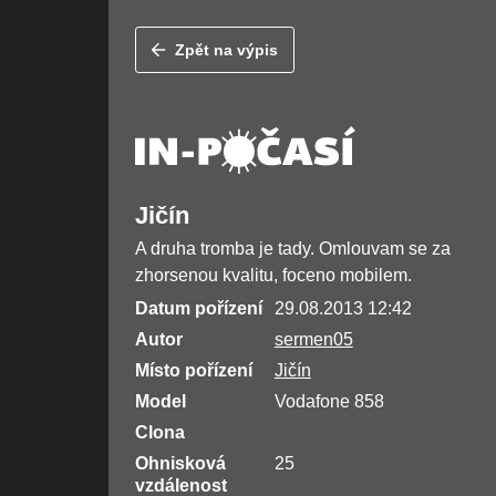
Zpět na výpis
Jičín
A druha tromba je tady. Omlouvam se za
zhorsenou kvalitu, foceno mobilem.
Datum pořízení
29.08.2013 12:42
Autor
sermen05
Místo pořízení
Jičín
Model
Vodafone 858
Clona
Ohnisková
25
vzdálenost