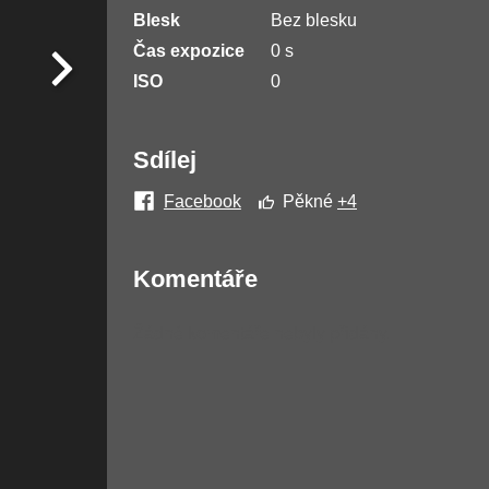
Blesk
Bez blesku
Čas expozice
0 s
ISO
0
Sdílej
Facebook
Pěkné
+4
Komentáře
Žádné komentáře nebyly přidány.