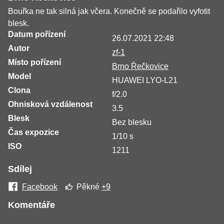
Bouřka ne tak silná jak včera. Konečně se podařilo vyfotit
blesk.
Datum pořízení
26.07.2021 22:48
Autor
zf-1
Místo pořízení
Brno Řečkovice
Model
HUAWEI LYO-L21
Clona
f/2.0
Ohnisková vzdálenost
3.5
Blesk
Bez blesku
Čas expozice
1/10 s
ISO
1211
Sdílej
Facebook
Pěkné
+9
Komentáře