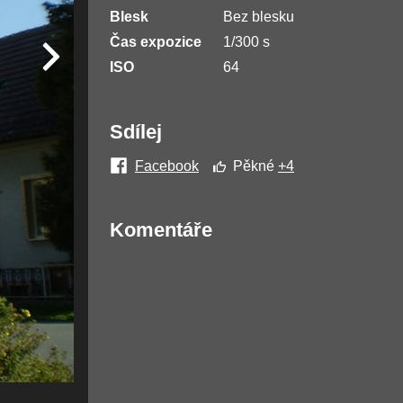
Blesk
Bez blesku
Čas expozice
1/300 s
ISO
64
Sdílej
Facebook
Pěkné
+4
Komentáře
Žádné komentáře nebyly přidány.