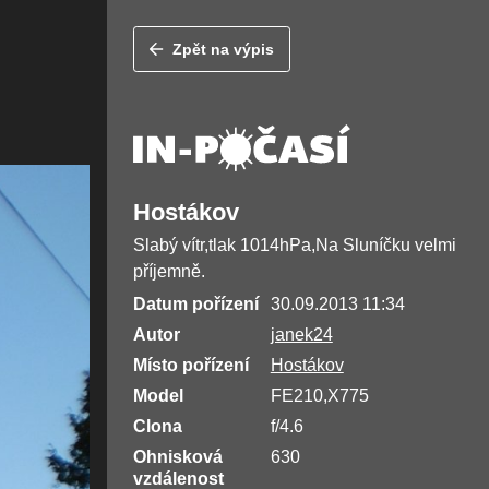
Zpět na výpis
Hostákov
Slabý vítr,tlak 1014hPa,Na Sluníčku velmi
příjemně.
Datum pořízení
30.09.2013 11:34
Autor
janek24
Místo pořízení
Hostákov
Model
FE210,X775
Clona
f/4.6
Ohnisková
630
vzdálenost