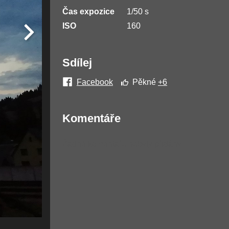
Čas expozice
1/50 s
ISO
160
Sdílej
Facebook
Pěkné
+6
Komentáře
Žádné komentáře nebyly přidány.