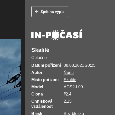
Zpět na výpis
Skalité
Oblačno
Datum pořízení
08.08.2021 20:25
Autor
Ňuňu
Místo pořízení
Skalité
Model
AGS2-L09
Clona
f/2.4
Ohnisková
2.25
vzdálenost
Blesk
Bez blesku