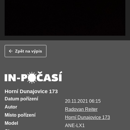
Zpět na výpis
Horní Dunajovice 173
Datum pořízení
20.11.2021 06:15
Autor
Radovan Reiter
Místo pořízení
Horní Dunajovice 173
Model
ANE-LX1