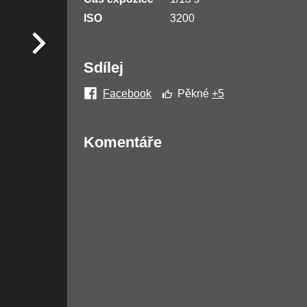
ISO
3200
Sdílej
Facebook
Pěkné
+5
Komentáře
Žádné komentáře nebyly přidány.