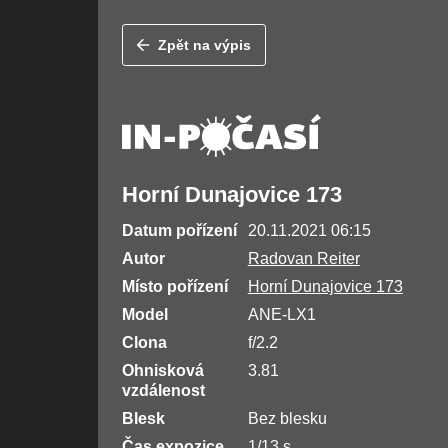
Zpět na výpis
Horní Dunajovice 173
Datum pořízení
20.11.2021 06:15
Autor
Radovan Reiter
Místo pořízení
Horní Dunajovice 173
Model
ANE-LX1
Clona
f/2.2
Ohnisková
3.81
vzdálenost
Blesk
Bez blesku
Čas expozice
1/13 s