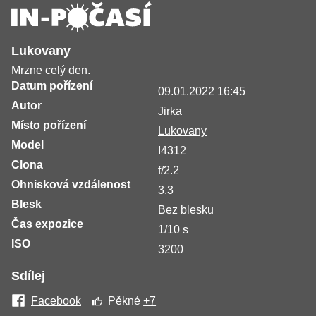
Lukovany
Mrzne celý den.
Datum pořízení
09.01.2022 16:45
Autor
Jirka
Místo pořízení
Lukovany
Model
I4312
Clona
f/2.2
Ohnisková vzdálenost
3.3
Blesk
Bez blesku
Čas expozice
1/10 s
ISO
3200
Sdílej
Facebook
Pěkné
+7