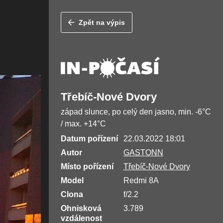
Zpět na výpis
Třebíč-Nové Dvory
západ slunce, po celý den jasno, min. -6°C
/ max. +14°C
Datum pořízení
22.03.2022 18:01
Autor
GASTONN
Místo pořízení
Třebíč-Nové Dvory
Model
Redmi 8A
Clona
f/2.2
Ohnisková
3.789
vzdálenost