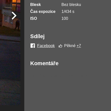
Blesk
Bez blesku
Čas expozice
1/434 s
ISO
100
Sdílej
Facebook
Pěkné
+7
Komentáře
Žádné komentáře nebyly přidány.