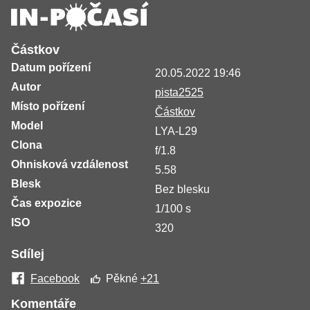
Částkov
Datum pořízení
20.05.2022 19:46
Autor
pista2525
Místo pořízení
Částkov
Model
LYA-L29
Clona
f/1.8
Ohnisková vzdálenost
5.58
Blesk
Bez blesku
Čas expozice
1/100 s
ISO
320
Sdílej
Facebook
Pěkné
+21
Komentáře