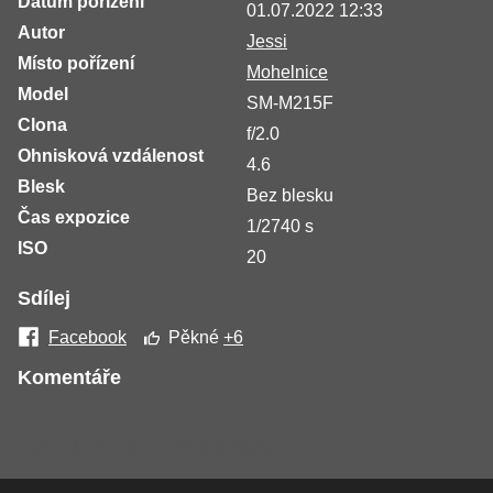
Datum pořízení
01.07.2022 12:33
Autor
Jessi
Místo pořízení
Mohelnice
Model
SM-M215F
Clona
f/2.0
Ohnisková vzdálenost
4.6
Blesk
Bez blesku
Čas expozice
1/2740 s
ISO
20
Sdílej
Facebook
Pěkné
+6
Komentáře
Žádné komentáře nebyly přidány.