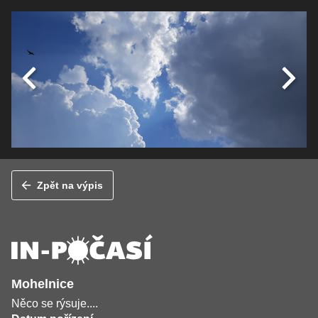
Zpět na výpis
Mohelnice
Něco se rýsuje....