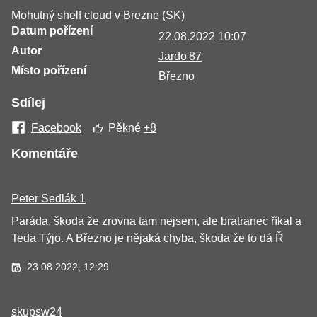
Mohutný shelf cloud v Brezne (SK)
Datum pořízení
22.08.2022 10:07
Autor
Jardo'87
Místo pořízení
Březno
Sdílej
Facebook
Pěkné
+8
Komentáře
Peter Sedlák 1
Paráda, škoda že zrovna tam nejsem, ale bratranec říkal a
Teda Týjo. A Březno je nějaká chyba, škoda že to dá Ř
23.08.2022, 12:29
skupsw24