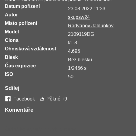
Datum pořízení
23.08.2022 11:33
Autor
skupsw24
Místo pořízení
Radvanov Jablunkov
Model
2109119DG
Clona
f/1.8
Ohnisková vzdálenost
4.695
Blesk
Bez blesku
Čas expozice
1/2456 s
ISO
50
Sdílej
Facebook
Pěkné
+9
Komentáře
Žádné komentáře nebyly přidány.