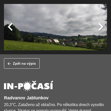
Zpět na výpis
Radvanov Jablunkov
20,3°C, Zataženo až oblačno. Po několika dnech vysvitlo
slunce. Stratus se pomalu rozpouští. Velmi dusno!